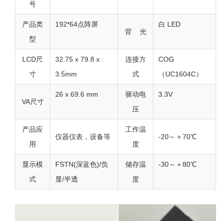
号
产品类
192*64点阵屏
白 LED
背 光
型
LCD尺
32.75 x 79.8 x
连接方
COG
寸
3.5mm
式
（UC1604C）
26 x 69.6 mm
驱动电
3.3V
VA尺寸
压
产品应
工作温
仪器仪表，设备等
-20～＋70℃
用
度
显示模
FSTN(深蓝色)/负
储存温
-30～＋80℃
式
显/半透
度