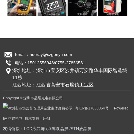
苏州某某 — 智能光伏全国优质经销商
Email：hooray@szgenyu.com
电话：15012556948/0755-27856531
公司概况
COG段码LCD液晶屏
COG点阵LCD液晶屏
COB断码LCM模组
|
|
深圳地址：深圳市宝安区沙井镇万安路华丰国际智造城
公司简介
11栋
公司展示
江西地址：江西省高安市石脑镇工业区
资质认证
Copyright © 深圳市晶耀光电有限公司
粤ICP备17053864号
Powered
产品中心
by 晶耀光电 技术支持：
启创
COG段码LCD液晶屏
友情链接：
LCD液晶屏
/
点阵液晶屏
/
STN液晶屏
COG点阵LCD液晶屏