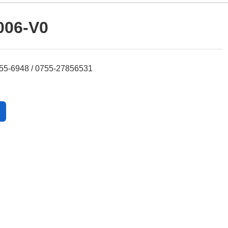
006-V0
6948 / 0755-27856531