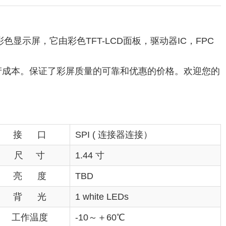
彩色显示屏，它由彩色TFT-LCD面板，驱动器IC，FPC
生产成本。保证了彩屏质量的可靠和优惠的价格。欢迎您的
接 口
SPI ( 连接器连接）
尺 寸
1.44 寸
亮 度
TBD
背 光
1 white LEDs
工作温度
-10～＋60℃