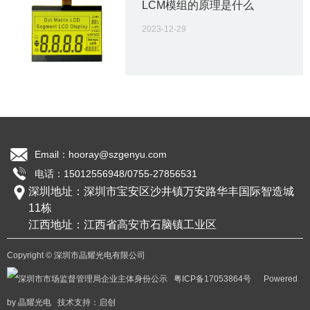
LCM模组的原理是什么
2023-12-29
苏州某某 — 智能光伏全国优质经销商
Email：hooray@szgenyu.com
电话：15012556948/0755-27856531
公司概况
COG段码LCD液晶屏
COG点阵LCD液晶屏
COB断码LCM模组
|
|
深圳地址：深圳市宝安区沙井镇万安路华丰国际智造城
公司简介
11栋
公司展示
江西地址：江西省高安市石脑镇工业区
资质认证
Copyright © 深圳市晶耀光电有限公司
粤ICP备17053864号
Powered
产品中心
by 晶耀光电 技术支持：
启创
COG段码LCD液晶屏