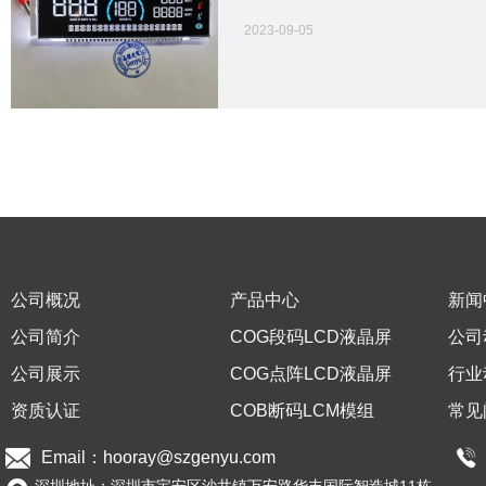
2023-09-05
苏州某某 — 智能光伏全国优
公司概况
产品中心
新闻
公司简介
COG段码LCD液晶屏
公司
COG段码LCD液晶屏
COG点阵LCD液晶屏
COB断
|
|
公司展示
COG点阵LCD液晶屏
行业
资质认证
COB断码LCM模组
常见
Email：hooray@szgenyu.com