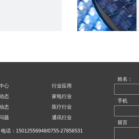
*
姓名：
质经销商
中心
行业应用
动态
家电行业
*
手机
码LCM模组
动态
医疗行业
问题
通讯行业
*
留言
电话：15012556948/0755-27856531